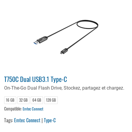
T750C Dual USB3.1 Type-C
On-The-Go Dual Flash Drive, Stockez, partagez et chargez.
16 GB
32 GB
64 GB
128 GB
Compatible:
Emtec Connect
Tags:
Emtec Connect
|
Type-C