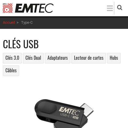
Aller
au
contenu
Accueil
>
Type-C
principal
CLÉS USB
Clés 3.0
Clés Dual
Adaptateurs
Lecteur de cartes
Hubs
Câbles