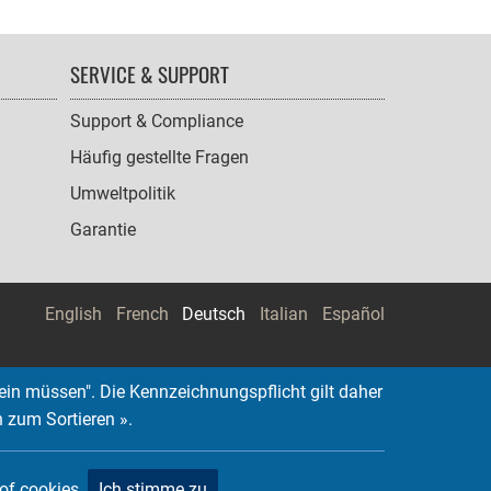
SERVICE & SUPPORT
Support & Compliance
Häufig gestellte Fragen
Umweltpolitik
Garantie
English
French
Deutsch
Italian
Español
ein müssen". Die Kennzeichnungspflicht gilt daher
n zum Sortieren ».
 of cookies.
Ich stimme zu