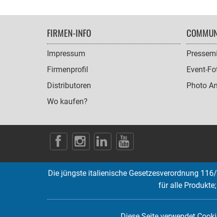
FOOTER
FIRMEN-INFO
COMMUN
NAVIGATION
Impressum
Pressemi
Firmenprofil
Event-Fo
Distributoren
Photo A
Wo kaufen?
SOCIAL
ICONS
Die jüngste italienische Gesetzesverordnung 116/
für alle Produkte
Diese Seite verwendet Cookie