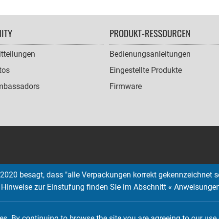
ITY
PRODUKT-RESSOURCEN
tteilungen
Bedienungsanleitungen
tos
Eingestellte Produkte
mbassadors
Firmware
2020 besagt, dass "alle Verpackungen korrekt gekennzeichnet s
; Hinweise zur Einstufung finden Sie im Abschnitt « Anweisunge
Copyright © 2026 EMTEC, All rights reserved.
EMTEC® IS A REGISTERED TRADEMARK OF THE DEXXON GROUP.
s. By continuing to browse the site you are agreeing to our use