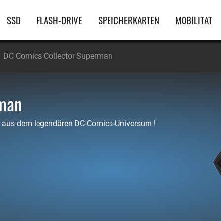
Hauptnavigation
SSD
FLASH-DRIVE
SPEICHERKARTEN
MOBILITAT
DC Comics Collector Superman
rman
n aus dem legendären DC-Comics-Universum !