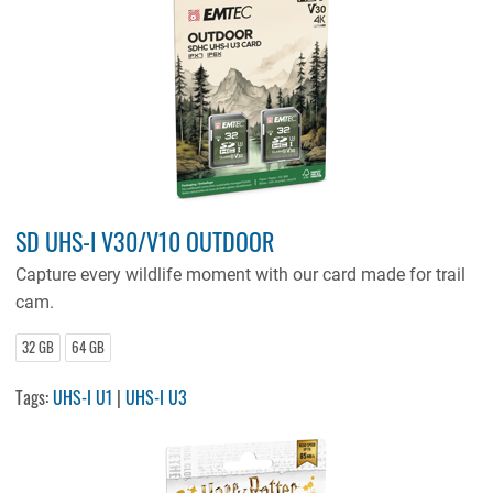
SD UHS-I V30/V10 OUTDOOR
Capture every wildlife moment with our card made for trail
cam.
32 GB
64 GB
Tags:
UHS-I U1
|
UHS-I U3