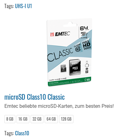
Tags:
UHS-I U1
microSD Class10 Classic
Emtec beliebte microSD-Karten, zum besten Preis!
8 GB
16 GB
32 GB
64 GB
128 GB
Tags:
Class10