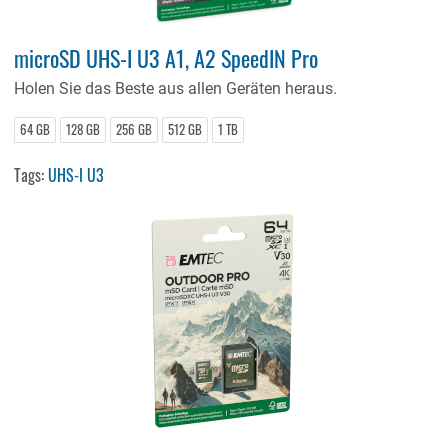
microSD UHS-I U3 A1, A2 SpeedIN Pro
Holen Sie das Beste aus allen Geräten heraus.
64 GB
128 GB
256 GB
512 GB
1 TB
Tags:
UHS-I U3