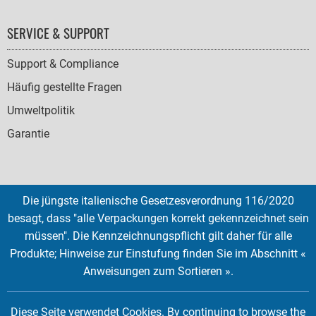
SERVICE & SUPPORT
Support & Compliance
Häufig gestellte Fragen
Umweltpolitik
Garantie
Die jüngste italienische Gesetzesverordnung 116/2020
SOCIAL
besagt, dass "alle Verpackungen korrekt gekennzeichnet sein
ICONS
müssen". Die Kennzeichnungspflicht gilt daher für alle
English
French
Deutsch
Italian
Español
Produkte; Hinweise zur Einstufung finden Sie im Abschnitt «
Anweisungen zum Sortieren ».
Copyright © 2026 EMTEC, All rights reserved.
EMTEC® IS A REGISTERED TRADEMARK OF THE DEXXON GROUP.
Diese Seite verwendet Cookies. By continuing to browse the