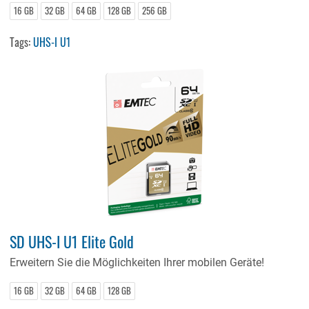
16 GB
32 GB
64 GB
128 GB
256 GB
Tags:
UHS-I U1
SD UHS-I U1 Elite Gold
Erweitern Sie die Möglichkeiten Ihrer mobilen Geräte!
16 GB
32 GB
64 GB
128 GB