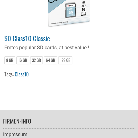
SD Class10 Classic
Emtec
popular SD cards, at best value !
8 GB
16 GB
32 GB
64 GB
128 GB
Tags:
Class10
FOOTER
FIRMEN-INFO
NAVIGATION
Impressum