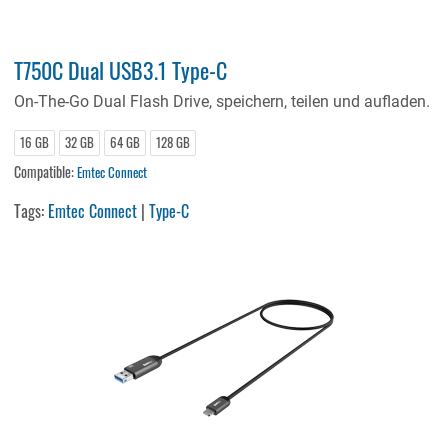
T750C Dual USB3.1 Type-C
On-The-Go Dual Flash Drive, speichern, teilen und aufladen.
16 GB
32 GB
64 GB
128 GB
Compatible:
Emtec Connect
Tags:
Emtec Connect
|
Type-C