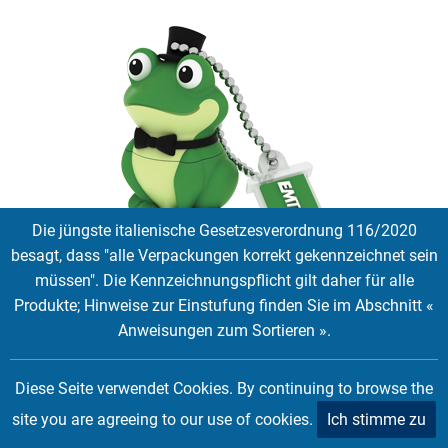
Die jüngste italienische Gesetzesverordnung 116/2020
besagt, dass "alle Verpackungen korrekt gekennzeichnet sein
M339 Crooner Frog
müssen". Die Kennzeichnungspflicht gilt daher für alle
Produkte; Hinweise zur Einstufung finden Sie im Abschnitt «
EMTEC Animalitos Familie Crooner Frosch, der Sänger mit
Anweisungen zum Sortieren ».
Zylinder.
16 GB
Diese Seite verwendet Cookies. By continuing to browse the
Tags:
Licenses
site you are agreeing to our use of cookies.
Ich stimme zu