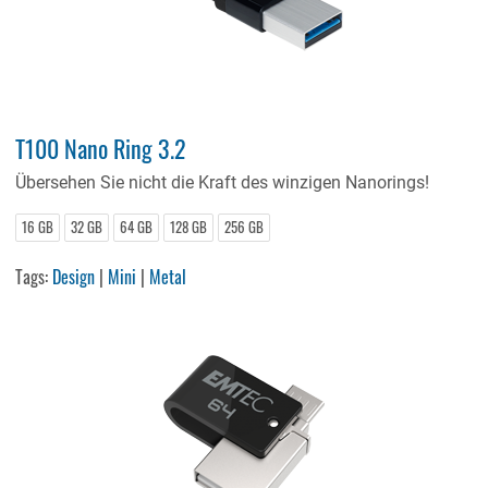
T100 Nano Ring 3.2
Übersehen Sie nicht die Kraft des winzigen Nanorings!
16 GB
32 GB
64 GB
128 GB
256 GB
Tags:
Design
|
Mini
|
Metal