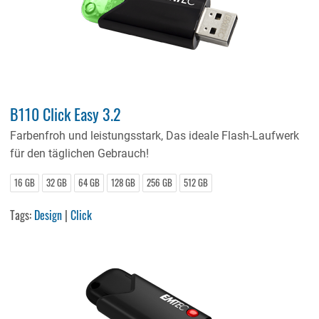
B110 Click Easy 3.2
Farbenfroh und leistungsstark, Das ideale Flash-Laufwerk
für den täglichen Gebrauch!
16 GB
32 GB
64 GB
128 GB
256 GB
512 GB
Tags:
Design
|
Click