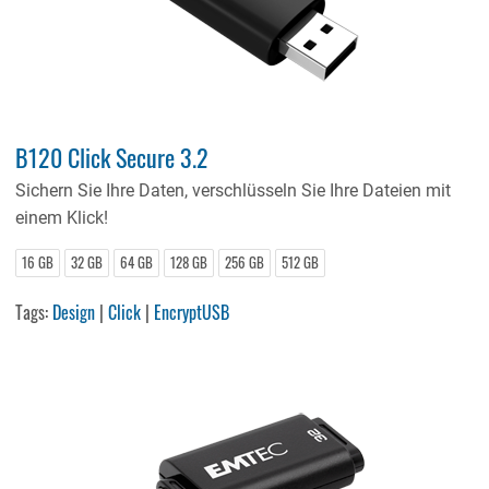
B120 Click Secure 3.2
Sichern Sie Ihre Daten, verschlüsseln Sie Ihre Dateien mit
einem Klick!
16 GB
32 GB
64 GB
128 GB
256 GB
512 GB
Tags:
Design
|
Click
|
EncryptUSB