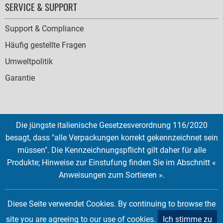
SERVICE & SUPPORT
Support & Compliance
Häufig gestellte Fragen
Umweltpolitik
Garantie
Die jüngste italienische Gesetzesverordnung 116/2020
SOCIAL
besagt, dass "alle Verpackungen korrekt gekennzeichnet sein
ICONS
müssen". Die Kennzeichnungspflicht gilt daher für alle
English
French
Deutsch
Italian
Español
Produkte; Hinweise zur Einstufung finden Sie im Abschnitt «
Anweisungen zum Sortieren ».
Copyright © 2026 EMTEC, All rights reserved.
EMTEC® IS A REGISTERED TRADEMARK OF THE DEXXON GROUP.
Diese Seite verwendet Cookies. By continuing to browse the
site you are agreeing to our use of cookies.
Ich stimme zu