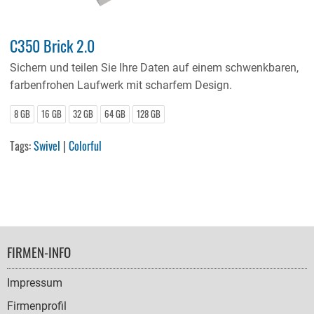
C350 Brick 2.0
Sichern und teilen Sie Ihre Daten auf einem schwenkbaren,
farbenfrohen Laufwerk mit scharfem Design.
8 GB
16 GB
32 GB
64 GB
128 GB
Tags:
Swivel
|
Colorful
FOOTER
FIRMEN-INFO
NAVIGATION
Impressum
Firmenprofil