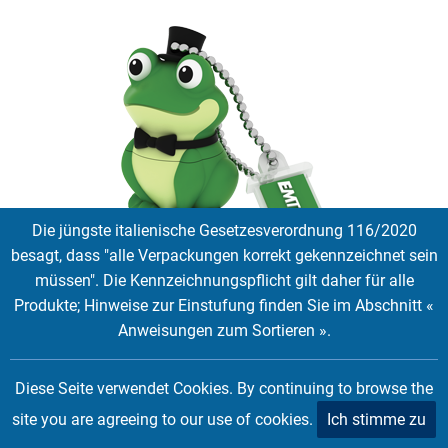
Die jüngste italienische Gesetzesverordnung 116/2020
besagt, dass "alle Verpackungen korrekt gekennzeichnet sein
M339 Crooner Frog
müssen". Die Kennzeichnungspflicht gilt daher für alle
Produkte; Hinweise zur Einstufung finden Sie im Abschnitt «
EMTEC Animalitos Familie Crooner Frosch, der Sänger mit
Anweisungen zum Sortieren ».
Zylinder.
16 GB
Diese Seite verwendet Cookies. By continuing to browse the
Tags:
Licenses
site you are agreeing to our use of cookies.
Ich stimme zu