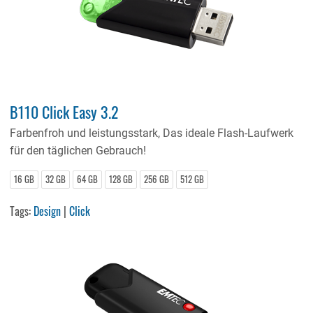
B110 Click Easy 3.2
Farbenfroh und leistungsstark, Das ideale Flash-Laufwerk
für den täglichen Gebrauch!
16 GB
32 GB
64 GB
128 GB
256 GB
512 GB
Tags:
Design
|
Click