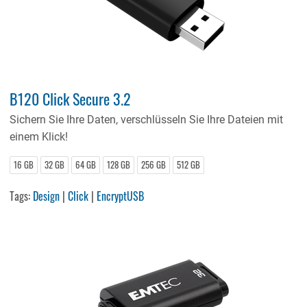
B120 Click Secure 3.2
Sichern Sie Ihre Daten, verschlüsseln Sie Ihre Dateien mit
einem Klick!
16 GB
32 GB
64 GB
128 GB
256 GB
512 GB
Tags:
Design
|
Click
|
EncryptUSB