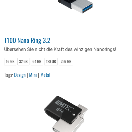
T100 Nano Ring 3.2
Übersehen Sie nicht die Kraft des winzigen Nanorings!
16 GB
32 GB
64 GB
128 GB
256 GB
Tags:
Design
|
Mini
|
Metal