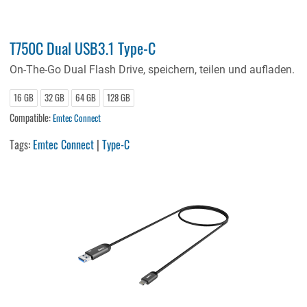
T750C Dual USB3.1 Type-C
On-The-Go Dual Flash Drive, speichern, teilen und aufladen.
16 GB
32 GB
64 GB
128 GB
Compatible:
Emtec Connect
Tags:
Emtec Connect
|
Type-C