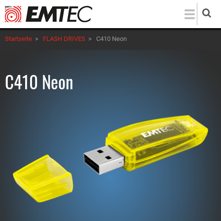
Direkt
zum
Inhalt
Startseite
>
FLASH DRIVES
>
C410 Neon
C410 Neon