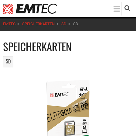
Direkt
zum
Inhalt
EMTEC
>
SPEICHERKARTEN
>
SD
>
SD
SPEICHERKARTEN
SD