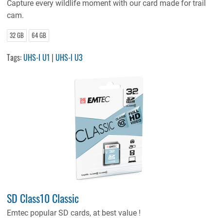
Capture every wildlife moment with our card made for trail
cam.
32 GB
64 GB
Tags:
UHS-I U1
|
UHS-I U3
SD Class10 Classic
Emtec
popular SD cards, at best value !