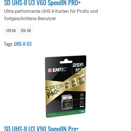
SD UHS-II U3 V60 SpeedIN PRO+
Ultra-performante UHS-II-Karten für Profis und
fortgeschrittene Benutzer
128 GB
256 GB
Tags:
UHS-II U3
SD UHS-II U3 V90 SpeedIN Pro+