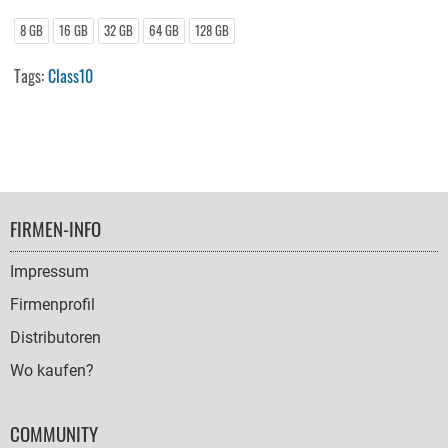
8 GB
16 GB
32 GB
64 GB
128 GB
Tags:
Class10
FOOTER
FIRMEN-INFO
NAVIGATION
Impressum
Firmenprofil
Distributoren
Wo kaufen?
COMMUNITY