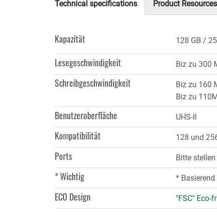
Technical specifications
Product Resources
(aktiver
Reiter)
Kapazität
128 GB
25
Lesegeschwindigkeit
Biz zu 300
Schreibgeschwindigkeit
Biz zu 160 
Biz zu 110
Benutzeroberfläche
UHS-II
Kompatibilität
128 und 256
Ports
Bitte stelle
* Wichtig
* Basierend 
ECO Design
"FSC" Eco-fr