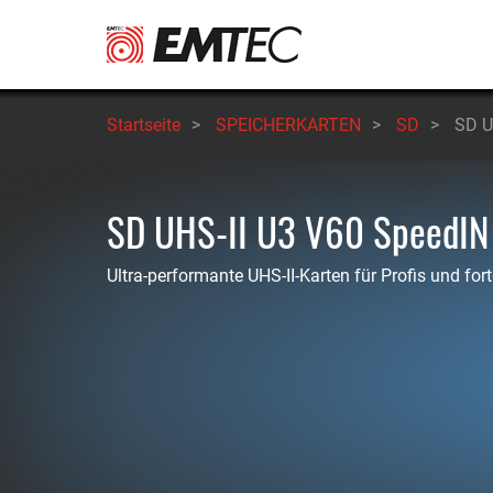
Direkt
zum
Inhalt
Startseite
>
SPEICHERKARTEN
>
SD
>
SD U
SD UHS-II U3 V60 SpeedIN
Ultra-performante UHS-II-Karten für Profis und for