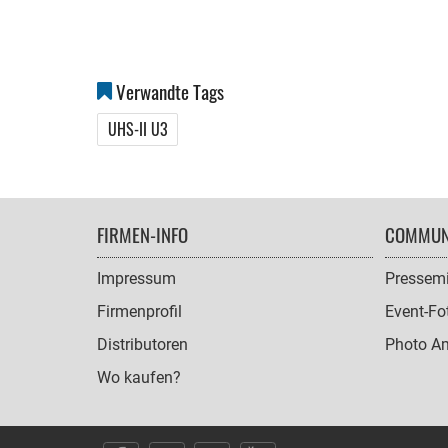
Verwandte Tags
UHS-II U3
FOOTER
FIRMEN-INFO
COMMUN
NAVIGATION
Impressum
Pressemi
Firmenprofil
Event-Fo
Distributoren
Photo A
Wo kaufen?