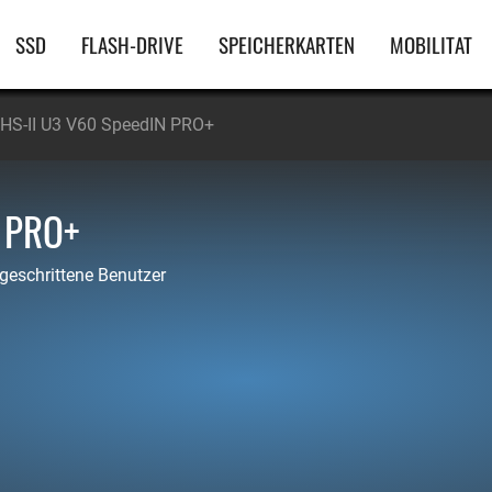
Hauptnavigation
SSD
FLASH-DRIVE
SPEICHERKARTEN
MOBILITAT
HS-II U3 V60 SpeedIN PRO+
 PRO+
tgeschrittene Benutzer