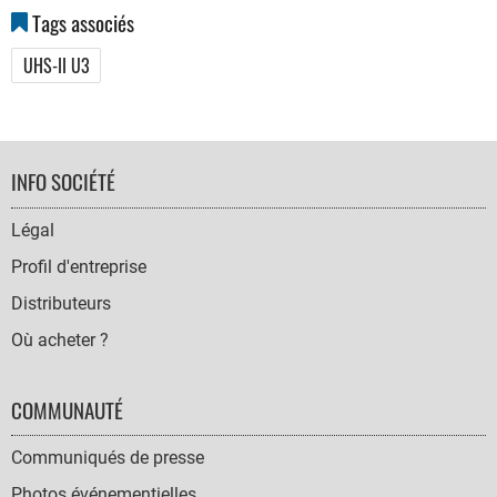
Tags associés
UHS-II U3
FOOTER
INFO SOCIÉTÉ
NAVIGATION
Légal
Profil d'entreprise
Distributeurs
Où acheter ?
COMMUNAUTÉ
Communiqués de presse
Photos événementielles