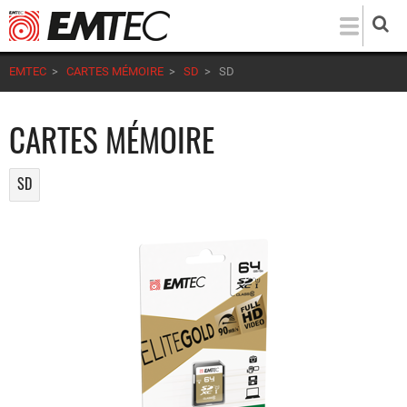
Aller
au
contenu
EMTEC
>
CARTES MÉMOIRE
>
SD
>
SD
principal
CARTES MÉMOIRE
SD