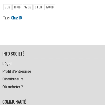
8 GB
16 GB
32 GB
64 GB
128 GB
Tags:
Class10
FOOTER
INFO SOCIÉTÉ
NAVIGATION
Légal
Profil d'entreprise
Distributeurs
Où acheter ?
COMMUNAUTÉ