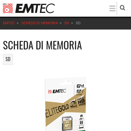
Salta
al
contenuto
EMTEC
>
SCHEDE DI MEMORIA
>
SD
>
SD
principale
SCHEDA DI MEMORIA
SD