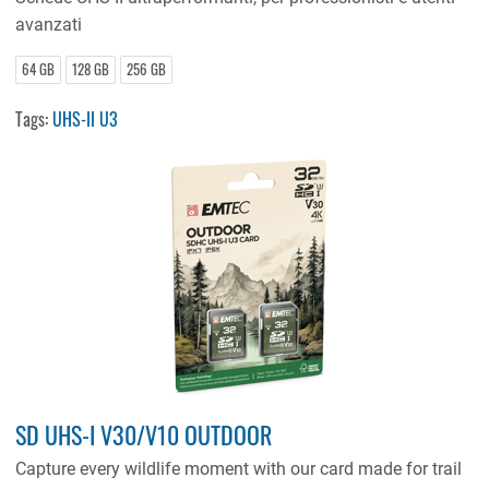
avanzati
64 GB
128 GB
256 GB
Tags:
UHS-II U3
SD UHS-I V30/V10 OUTDOOR
Capture every wildlife moment with our card made for trail