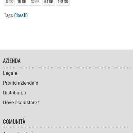
8 GB
16 GB
32 GB
64 GB
128 GB
Tags:
Class10
FOOTER
AZIENDA
NAVIGATION
Legale
Profilo aziendale
Distributori
Dove acquistare?
COMUNITÀ