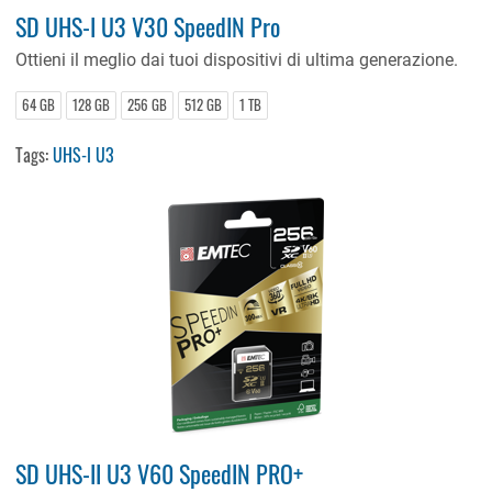
SD UHS-I U3 V30 SpeedIN Pro
Ottieni il meglio dai tuoi dispositivi di ultima generazione.
64 GB
128 GB
256 GB
512 GB
1 TB
Tags:
UHS-I U3
SD UHS-II U3 V60 SpeedIN PRO+