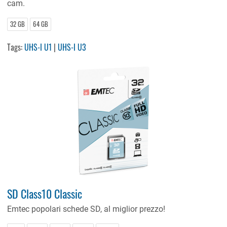
cam.
32 GB
64 GB
Tags:
UHS-I U1
|
UHS-I U3
SD Class10 Classic
Emtec popolari schede SD, al miglior prezzo!