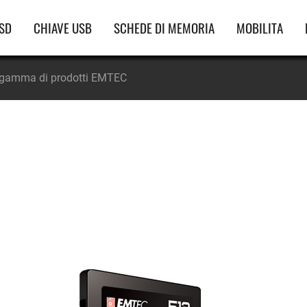
vigazione
SD
CHIAVE USB
SCHEDE DI MEMORIA
MOBILITA
incipale
a gamma di prodotti EMTEC