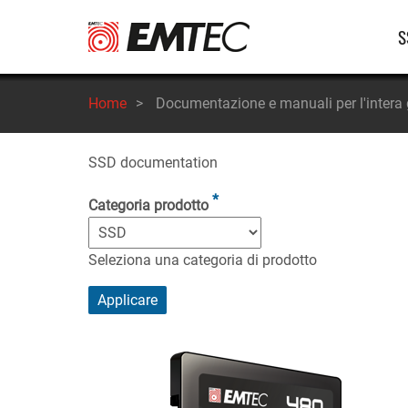
Salta
Na
S
al
contenuto
pr
principale
Home
>
Documentazione e manuali per l'inter
SSD documentation
Categoria prodotto
Seleziona una categoria di prodotto