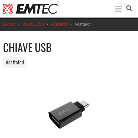
Salta
al
contenuto
EMTEC
>
CHIAVE USB
>
Adattatori
>
Adattatori
principale
CHIAVE USB
Adattatori