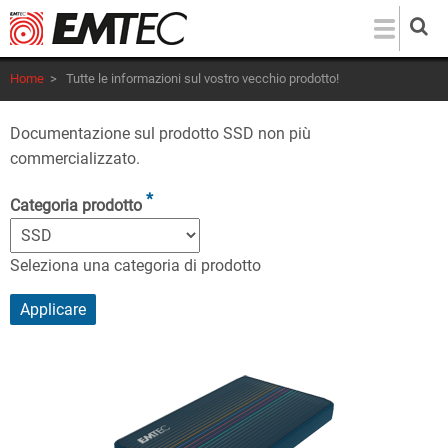
Salta
al
contenuto
Home
>
Tutte le informazioni sul vostro vecchio prodotto!
principale
Documentazione sul prodotto SSD non più
commercializzato.
Categoria prodotto
Seleziona una categoria di prodotto