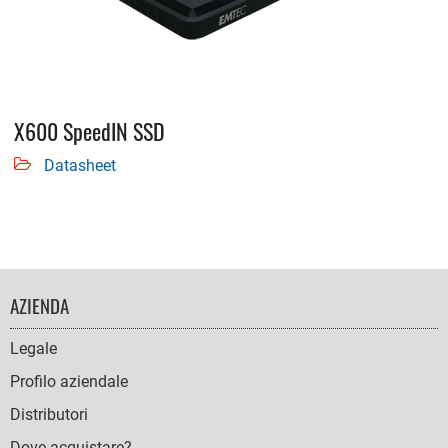
X600 SpeedIN SSD
Datasheet
FOOTER
AZIENDA
NAVIGATION
Legale
Profilo aziendale
Distributori
Dove acquistare?