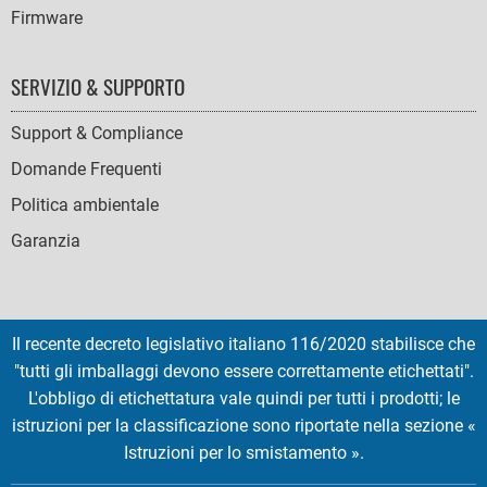
Firmware
SERVIZIO & SUPPORTO
Support & Compliance
Domande Frequenti
Politica ambientale
Garanzia
Il recente decreto legislativo italiano 116/2020 stabilisce che
SOCIAL
"tutti gli imballaggi devono essere correttamente etichettati".
ICONS
L'obbligo di etichettatura vale quindi per tutti i prodotti; le
English
French
Deutsch
Italian
Español
istruzioni per la classificazione sono riportate nella sezione «
Istruzioni per lo smistamento ».
Copyright © 2026 EMTEC, All rights reserved.