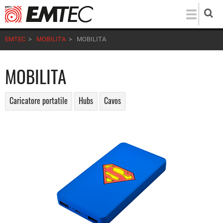
Salta
al
contenuto
EMTEC
>
MOBILITA
>
MOBILITA
principale
MOBILITA
Caricatore portatile
Hubs
Cavos