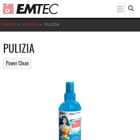
Salta
al
contenuto
EMTEC
>
PULIZIA
>
PULIZIA
principale
PULIZIA
Power Clean