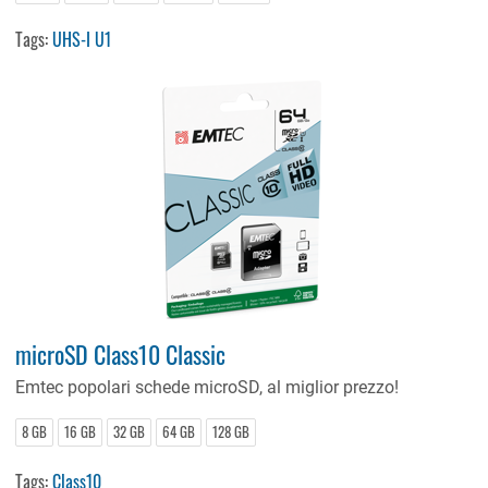
Tags:
UHS-I U1
microSD Class10 Classic
Emtec popolari schede microSD, al miglior prezzo!
8 GB
16 GB
32 GB
64 GB
128 GB
Tags:
Class10