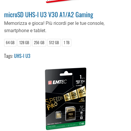
microSD UHS-I U3 V30 A1/A2 Gaming
Memorizza e gioca! Più ricordi per le tue console,
smartphone e tablet.
64 GB
128 GB
256 GB
512 GB
1 TB
Tags:
UHS-I U3