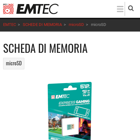
Salta
al
contenuto
EMTEC
>
SCHEDE DI MEMORIA
>
microSD
>
microSD
principale
SCHEDA DI MEMORIA
microSD