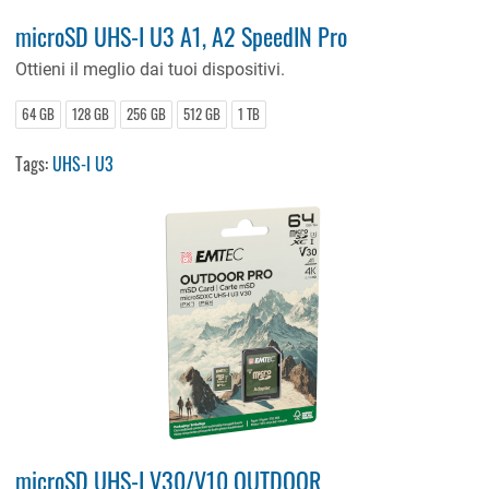
microSD UHS-I U3 A1, A2 SpeedIN Pro
Ottieni il meglio dai tuoi dispositivi.
64 GB
128 GB
256 GB
512 GB
1 TB
Tags:
UHS-I U3
microSD UHS-I V30/V10 OUTDOOR