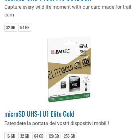
Capture every wildlife moment with our card made for trail
cam
32 GB
64 GB
microSD UHS-I U1 Elite Gold
Estendete la portata dei vostri dispositivi mobili!
16 GB
32 GB
64 GB
128 GB
256 GB