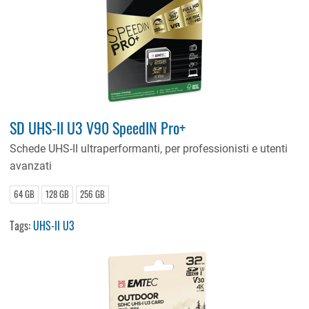
SD UHS-II U3 V90 SpeedIN Pro+
Schede UHS-II ultraperformanti, per professionisti e utenti
avanzati
64 GB
128 GB
256 GB
Tags:
UHS-II U3