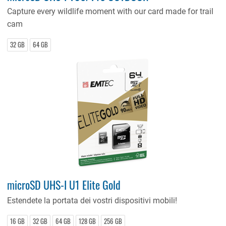
Capture every wildlife moment with our card made for trail
cam
32 GB
64 GB
microSD UHS-I U1 Elite Gold
Estendete la portata dei vostri dispositivi mobili!
16 GB
32 GB
64 GB
128 GB
256 GB