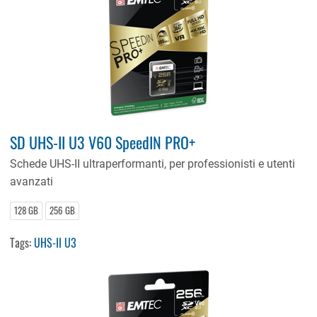
SD UHS-II U3 V60 SpeedIN PRO+
Schede UHS-II ultraperformanti, per professionisti e utenti
avanzati
128 GB
256 GB
Tags:
UHS-II U3