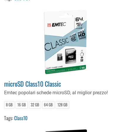
microSD Class10 Classic
Emtec popolari schede microSD, al miglior prezzo!
8 GB
16 GB
32 GB
64 GB
128 GB
Tags:
Class10