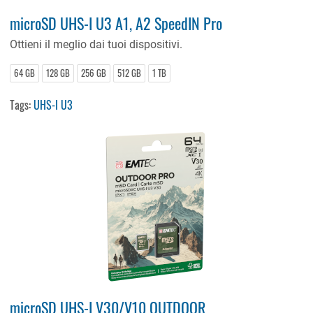
microSD UHS-I U3 A1, A2 SpeedIN Pro
Ottieni il meglio dai tuoi dispositivi.
64 GB
128 GB
256 GB
512 GB
1 TB
Tags:
UHS-I U3
microSD UHS-I V30/V10 OUTDOOR