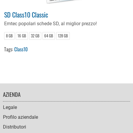
SD Class10 Classic
Emtec popolari schede SD, al miglior prezzo!
8 GB
16 GB
32 GB
64 GB
128 GB
Tags:
Class10
FOOTER
AZIENDA
NAVIGATION
Legale
Profilo aziendale
Distributori