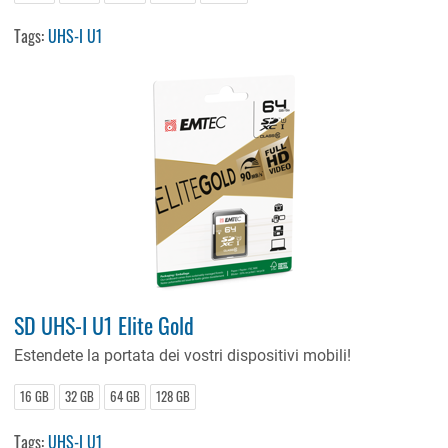
Tags:
UHS-I U1
SD UHS-I U1 Elite Gold
Estendete la portata dei vostri dispositivi mobili!
16 GB
32 GB
64 GB
128 GB
Tags:
UHS-I U1