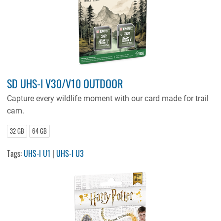
SD UHS-I V30/V10 OUTDOOR
Capture every wildlife moment with our card made for trail
cam.
32 GB
64 GB
Tags:
UHS-I U1
|
UHS-I U3