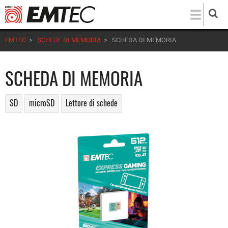
Salta
al
contenuto
EMTEC
>
SCHEDE DI MEMORIA
>
SCHEDA DI MEMORIA
principale
SCHEDA DI MEMORIA
SD
microSD
Lettore di schede