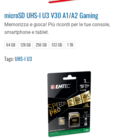
microSD UHS-I U3 V30 A1/A2 Gaming
Memorizza e gioca! Più ricordi per le tue console,
smartphone e tablet.
64 GB
128 GB
256 GB
512 GB
1 TB
Tags:
UHS-I U3