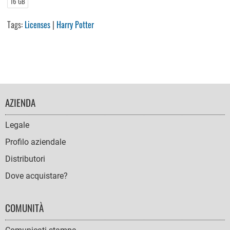
16 GB
Tags:
Licenses
|
Harry Potter
FOOTER
AZIENDA
NAVIGATION
Legale
Profilo aziendale
Distributori
Dove acquistare?
COMUNITÀ