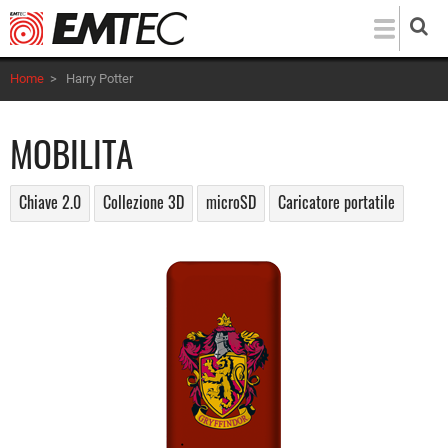
Salta
al
contenuto
Home
>
Harry Potter
principale
MOBILITA
Chiave 2.0
Collezione 3D
microSD
Caricatore portatile