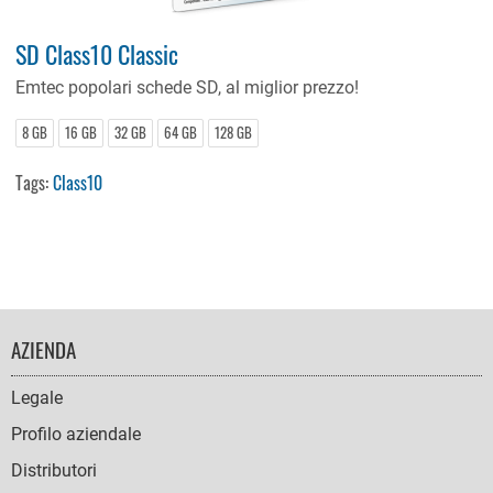
SD Class10 Classic
Emtec popolari schede SD, al miglior prezzo!
8 GB
16 GB
32 GB
64 GB
128 GB
Tags:
Class10
FOOTER
AZIENDA
NAVIGATION
Legale
Profilo aziendale
Distributori