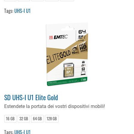
Tags:
UHS-I U1
SD UHS-I U1 Elite Gold
Estendete la portata dei vostri dispositivi mobili!
16 GB
32 GB
64 GB
128 GB
Tags:
UHS-I U1