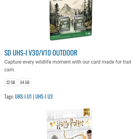
SD UHS-I V30/V10 OUTDOOR
Capture every wildlife moment with our card made for trail
cam.
32 GB
64 GB
Tags:
UHS-I U1
|
UHS-I U3