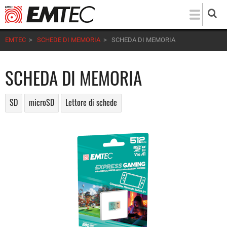
Salta
al
contenuto
EMTEC
>
SCHEDE DI MEMORIA
>
SCHEDA DI MEMORIA
principale
SCHEDA DI MEMORIA
SD
microSD
Lettore di schede