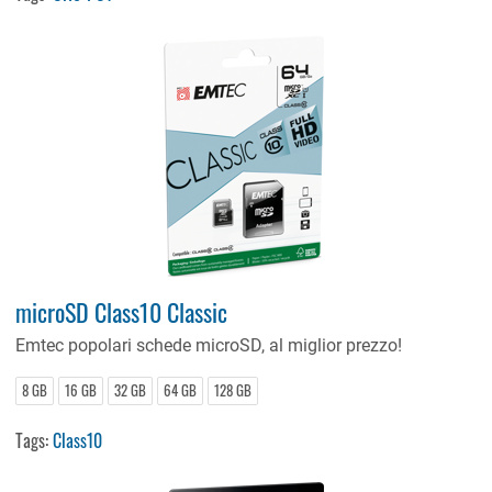
microSD Class10 Classic
Emtec popolari schede microSD, al miglior prezzo!
8 GB
16 GB
32 GB
64 GB
128 GB
Tags:
Class10