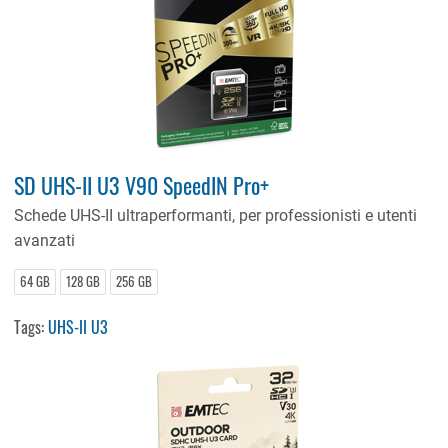
SD UHS-II U3 V90 SpeedIN Pro+
Schede UHS-II ultraperformanti, per professionisti e utenti
avanzati
64 GB
128 GB
256 GB
Tags:
UHS-II U3