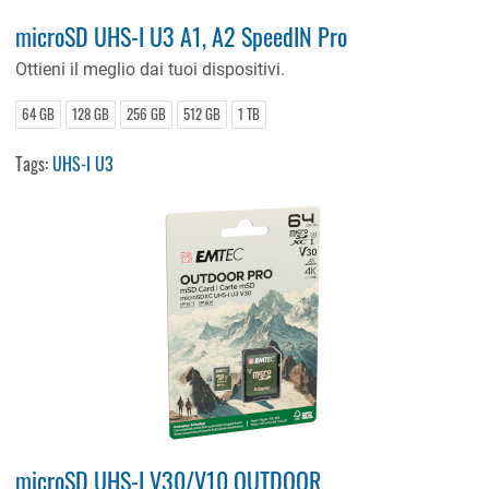
microSD UHS-I U3 A1, A2 SpeedIN Pro
Ottieni il meglio dai tuoi dispositivi.
64 GB
128 GB
256 GB
512 GB
1 TB
Tags:
UHS-I U3
microSD UHS-I V30/V10 OUTDOOR