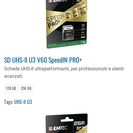
SD UHS-II U3 V60 SpeedIN PRO+
Schede UHS-II ultraperformanti, per professionisti e utenti
avanzati
128 GB
256 GB
Tags:
UHS-II U3