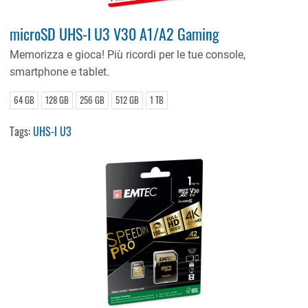
microSD UHS-I U3 V30 A1/A2 Gaming
Memorizza e gioca! Più ricordi per le tue console,
smartphone e tablet.
64 GB
128 GB
256 GB
512 GB
1 TB
Tags:
UHS-I U3