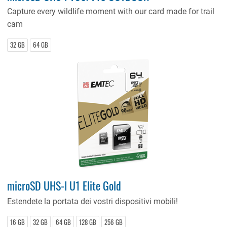
Capture every wildlife moment with our card made for trail
cam
32 GB
64 GB
microSD UHS-I U1 Elite Gold
Estendete la portata dei vostri dispositivi mobili!
16 GB
32 GB
64 GB
128 GB
256 GB