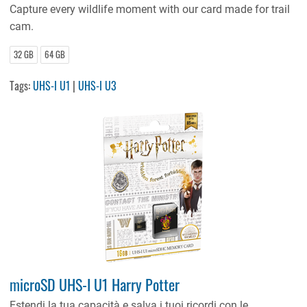
Capture every wildlife moment with our card made for trail
cam.
32 GB
64 GB
Tags:
UHS-I U1
|
UHS-I U3
microSD UHS-I U1 Harry Potter
Estendi la tua capacità e salva i tuoi ricordi con le