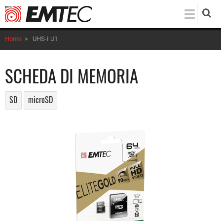
Salta
al
contenuto
Home
>
UHS-I U1
principale
SCHEDA DI MEMORIA
SD
microSD