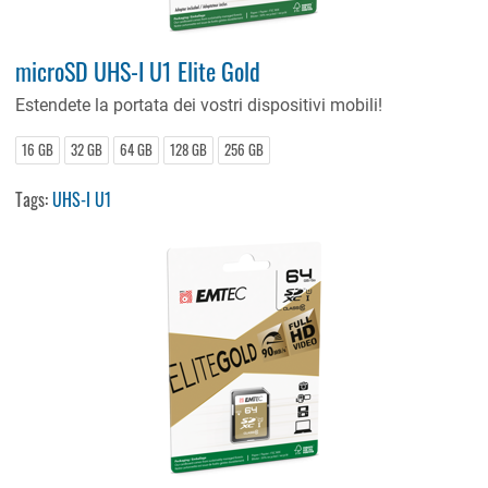
microSD UHS-I U1 Elite Gold
Estendete la portata dei vostri dispositivi mobili!
16 GB
32 GB
64 GB
128 GB
256 GB
Tags:
UHS-I U1