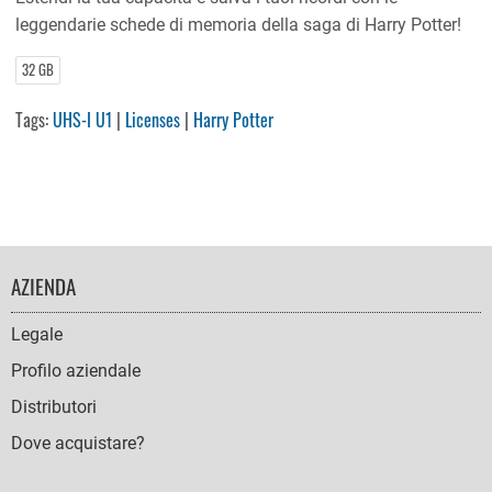
leggendarie schede di memoria della saga di Harry Potter!
32 GB
Tags:
UHS-I U1
|
Licenses
|
Harry Potter
FOOTER
AZIENDA
NAVIGATION
Legale
Profilo aziendale
Distributori
Dove acquistare?