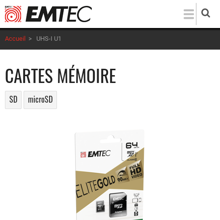
Aller
au
contenu
Accueil
>
UHS-I U1
principal
CARTES MÉMOIRE
SD
microSD