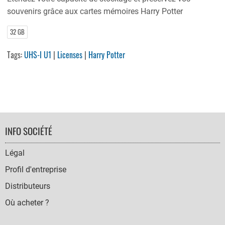
souvenirs grâce aux cartes mémoires Harry Potter
32 GB
Tags:
UHS-I U1
|
Licenses
|
Harry Potter
FOOTER
INFO SOCIÉTÉ
NAVIGATION
Légal
Profil d'entreprise
Distributeurs
Où acheter ?