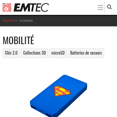
Aller
au
contenu
Accueil
>
Licenses
principal
MOBILITÉ
Clés 2.0
Collections 3D
microSD
Batteries de secours