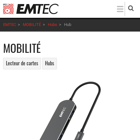
Aller
au
contenu
EMTEC
>
MOBILITÉ
>
Hubs
>
Hub
principal
MOBILITÉ
Lecteur de cartes
Hubs