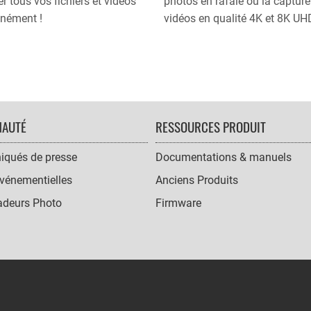
er tous vos fichiers et vidéos
photos en rafale ou la capture
anément !
vidéos en qualité 4K et 8K UH
AUTÉ
RESSOURCES PRODUIT
qués de presse
Documentations & manuels
vénementielles
Anciens Produits
deurs Photo
Firmware