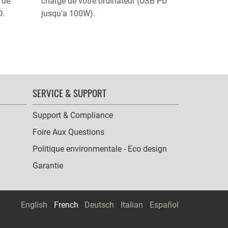
 de
charge de votre ordinateur (USB PD
D.
jusqu'a 100W).
SERVICE & SUPPORT
Support & Compliance
Foire Aux Questions
Politique environmentale - Eco design
Garantie
English
French
Deutsch
Italian
Español