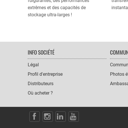
fulgurantes, des performances
transfér
extrêmes et des capacités de
instant
stockage ultra-larges !
FOOTER
INFO SOCIÉTÉ
COMMUN
NAVIGATION
Légal
Communi
Profil d'entreprise
Photos é
Distributeurs
Ambassa
Où acheter ?
SOCIAL
ICONS