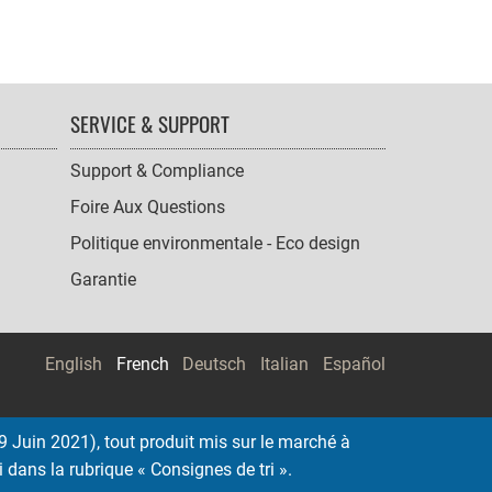
SERVICE & SUPPORT
Support & Compliance
Foire Aux Questions
Politique environmentale - Eco design
Garantie
English
French
Deutsch
Italian
Español
 Juin 2021), tout produit mis sur le marché à
i dans la rubrique « Consignes de tri ».