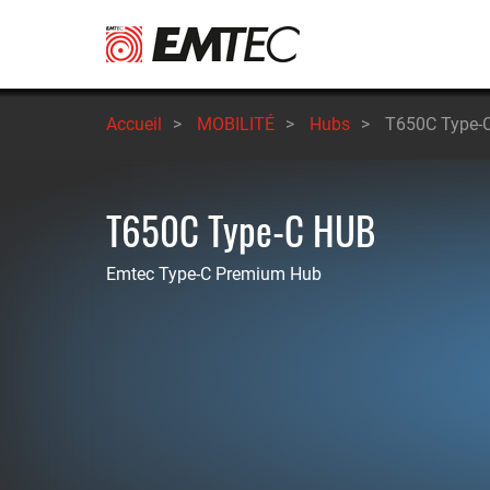
Aller
au
contenu
principal
Accueil
>
MOBILITÉ
>
Hubs
>
T650C Type-
T650C Type-C HUB
Emtec Type-C Premium Hub