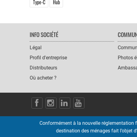
Type-C
Hub
FOOTER
INFO SOCIÉTÉ
COMMUN
NAVIGATION
Légal
Communi
Profil d'entreprise
Photos é
Distributeurs
Ambassa
Où acheter ?
SOCIAL
ICONS
Conformément à la nouvelle réglementation fr
destination des ménages fait l’objet d’