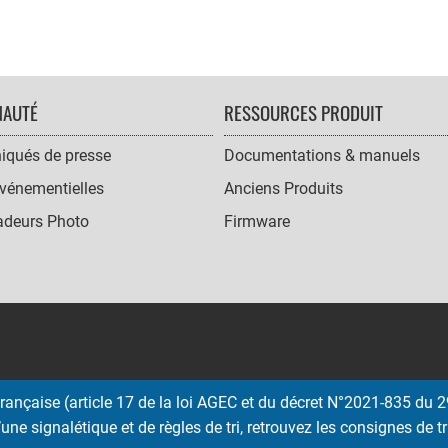
AUTÉ
RESSOURCES PRODUIT
qués de presse
Documentations & manuels
vénementielles
Anciens Produits
deurs Photo
Firmware
ançaise (article 17 de la loi AGEC et du décret N°2021-835 du 29
une signalétique et de règles de tri, retrouvez les consignes de tr
Copyright © 2026 EMTEC, All rights reserved.