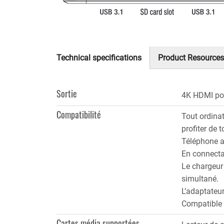
Technical specifications
Product Resources
(onglet
actif)
Sortie
4K HDMI po
Compatibilité
Tout ordina
profiter de t
Téléphone a
En connecta
Le chargeur 
simultané.
L’adaptateur
Compatible a
Cartes média supportées