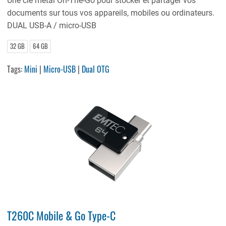
Une clé métal On
-
The
-
Go pour stocker et partager vos
documents sur tous vos appareils, mobiles ou ordinateurs
.
DUAL USB
-
A / micro
-
USB
32 GB
64 GB
Tags:
Mini
|
Micro-USB
|
Dual OTG
T260C Mobile & Go Type-C