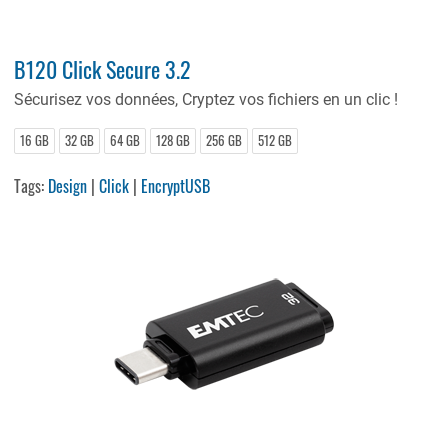
B120 Click Secure 3.2
Sécurisez vos données, Cryptez vos fichiers en un clic !
16 GB
32 GB
64 GB
128 GB
256 GB
512 GB
Tags:
Design
|
Click
|
EncryptUSB