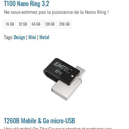
T100 Nano Ring 3.2
Ne sous-estimez pas la puissance de la Nano Ring !
16 GB
32 GB
64 GB
128 GB
256 GB
Tags:
Design
|
Mini
|
Metal
T260B Mobile & Go micro-USB