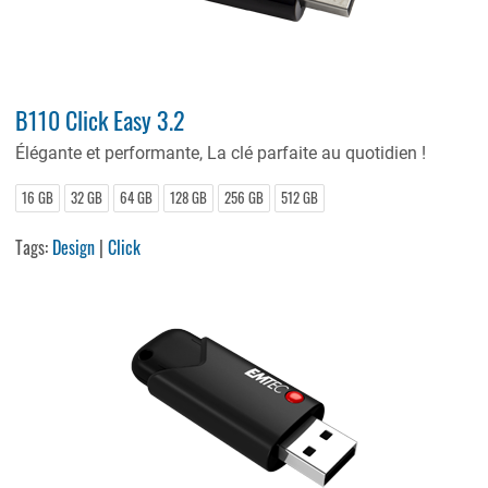
B110 Click Easy 3.2
Élégante et performante, La clé parfaite au quotidien !
16 GB
32 GB
64 GB
128 GB
256 GB
512 GB
Tags:
Design
|
Click