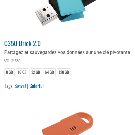
C350 Brick 2.0
Partagez et sauvegardez vos données sur une clé pivotante
colorée.
8 GB
16 GB
32 GB
64 GB
128 GB
Tags:
Swivel
|
Colorful