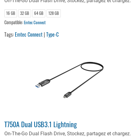
On-The-Go Dual Flash Drive, Stockez, partagez et chargez.
16 GB
32 GB
64 GB
128 GB
Compatible:
Emtec Connect
Tags:
Emtec Connect
|
Type-C
T750A Dual USB3.1 Lightning
On-The-Go Dual Flash Drive, Stockez, partagez et chargez.