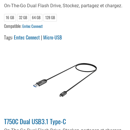
On-The-Go Dual Flash Drive, Stockez, partagez et chargez.
16 GB
32 GB
64 GB
128 GB
Compatible:
Emtec Connect
Tags:
Emtec Connect
|
Micro-USB
T750C Dual USB3.1 Type-C