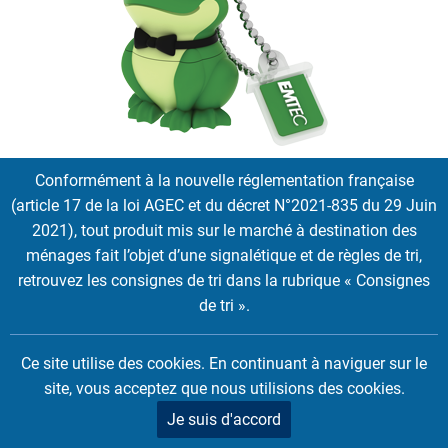
M339 Crooner Frog
Conformément à la nouvelle réglementation française
(article 17 de la loi AGEC et du décret N°2021-835 du 29 Juin
EMTEC Animalitos family Crooner Frog,
le chanteur et son
2021), tout produit mis sur le marché à destination des
haut-de-forme.
ménages fait l’objet d’une signalétique et de règles de tri,
16 GB
retrouvez les consignes de tri dans la rubrique « Consignes
de tri ».
Tags:
Licenses
Ce site utilise des cookies. En continuant à naviguer sur le
site, vous acceptez que nous utilisions des cookies.
Je suis d'accord