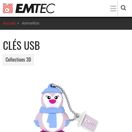
Aller
au
contenu
Accueil
>
Animalitos
principal
CLÉS USB
Collections 3D