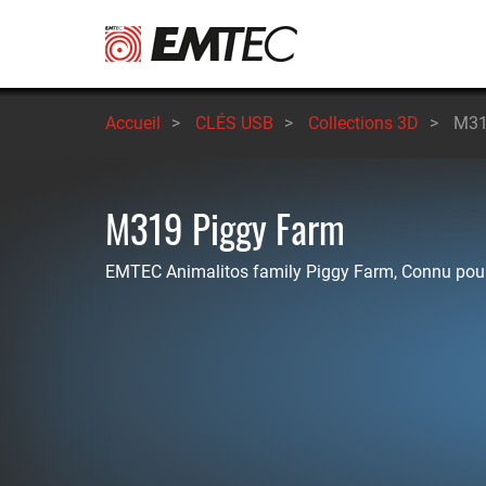
Aller
au
contenu
principal
Accueil
>
CLÉS USB
>
Collections 3D
>
M31
M319 Piggy Farm
EMTEC Animalitos family Piggy Farm, Connu pour 