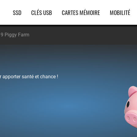
Navigation
SSD
CLÉS USB
CARTES MÉMOIRE
MOBILITÉ
principale
9 Piggy Farm
apporter santé et chance !