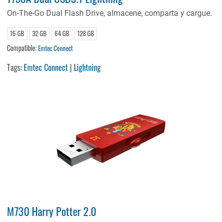
On-The-Go Dual Flash Drive, almacene, comparta y cargue.
16 GB
32 GB
64 GB
128 GB
Compatible:
Emtec Connect
Tags:
Emtec Connect
|
Lightning
M730 Harry Potter 2.0