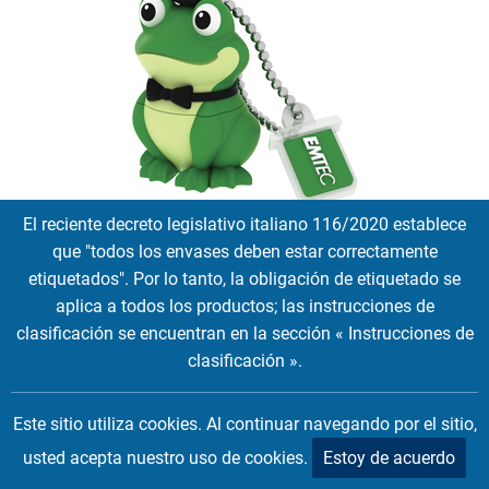
El reciente decreto legislativo italiano 116/2020 establece
M339 Crooner Frog
que "todos los envases deben estar correctamente
EMTEC Animalitos familia Crooner Frog, la cantante con su
etiquetados". Por lo tanto, la obligación de etiquetado se
sombrero de copa.
aplica a todos los productos; las instrucciones de
clasificación se encuentran en la sección « Instrucciones de
16 GB
clasificación ».
Tags:
Licenses
Este sitio utiliza cookies. Al continuar navegando por el sitio,
usted acepta nuestro uso de cookies.
Estoy de acuerdo