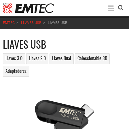
Pasar
al
contenido
EMTEC
>
LLAVES USB
>
LIAVES USB
principal
LIAVES USB
LIaves 3.0
LIaves 2.0
LIaves Dual
Coleccionable 3D
Adaptadores