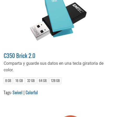
C350 Brick 2.0
Comparta y guarde sus datos en una tecla giratoria de
color.
8 GB
16 GB
32 GB
64 GB
128 GB
Tags:
Swivel
|
Colorful