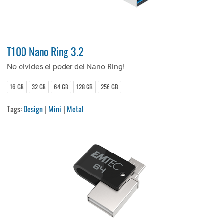
T100 Nano Ring 3.2
No olvides el poder del Nano Ring!
16 GB
32 GB
64 GB
128 GB
256 GB
Tags:
Design
|
Mini
|
Metal