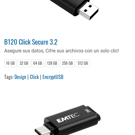
B120 Click Secure 3.2
Asegure sus datos, Cifre sus archivos con un solo clic!
16 GB
32 GB
64 GB
128 GB
256 GB
512 GB
Tags:
Design
|
Click
|
EncryptUSB