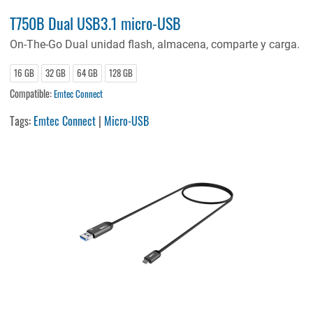
T750B Dual USB3.1 micro-USB
On-The-Go Dual unidad flash, almacena, comparte y carga.
16 GB
32 GB
64 GB
128 GB
Compatible:
Emtec Connect
Tags:
Emtec Connect
|
Micro-USB