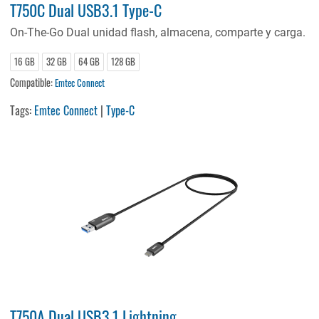
T750C Dual USB3.1 Type-C
On-The-Go Dual unidad flash, almacena, comparte y carga.
16 GB
32 GB
64 GB
128 GB
Compatible:
Emtec Connect
Tags:
Emtec Connect
|
Type-C
T750A Dual USB3.1 Lightning