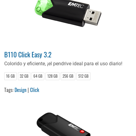
B110 Click Easy 3.2
Colorido y eficiente, ¡el pendrive ideal para el uso diario!
16 GB
32 GB
64 GB
128 GB
256 GB
512 GB
Tags:
Design
|
Click