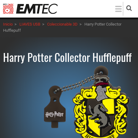
Pasar
al
contenido
Inicio
>
LIAVES USB
>
Coleccionable 3D
>
Harry Potter Collector
principal
Hufflepuff
Harry Potter Collector Hufflepuff