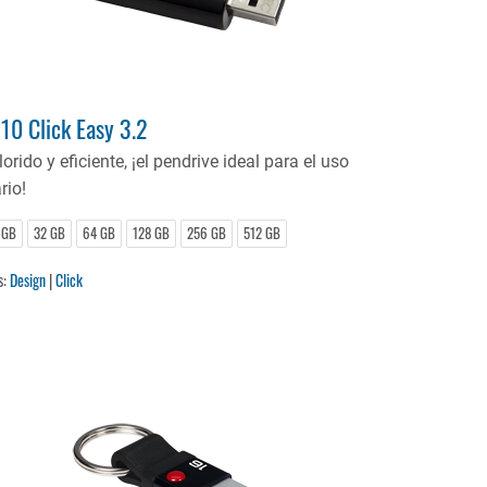
10 Click Easy 3.2
orido y eficiente, ¡el pendrive ideal para el uso
rio!
 GB
32 GB
64 GB
128 GB
256 GB
512 GB
s:
Design
|
Click