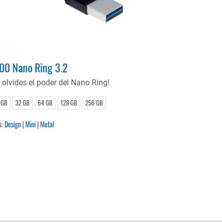
00 Nano Ring 3.2
 olvides el poder del Nano Ring!
 GB
32 GB
64 GB
128 GB
256 GB
s:
Design
|
Mini
|
Metal