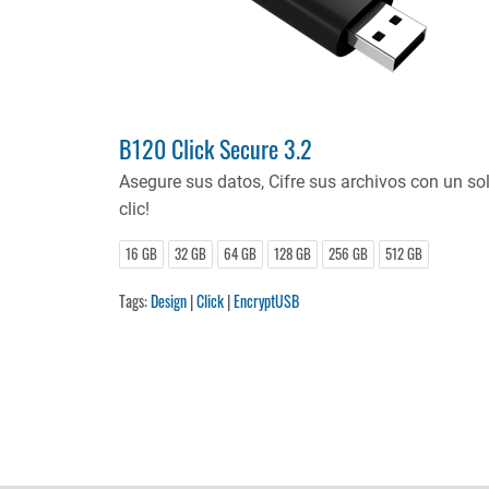
B120 Click Secure 3.2
Asegure sus datos, Cifre sus archivos con un so
clic!
16 GB
32 GB
64 GB
128 GB
256 GB
512 GB
Tags:
Design
|
Click
|
EncryptUSB