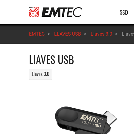
Pasar
Nave
SSD
al
contenido
princ
principal
EMTEC
>
LLAVES USB
>
Llaves 3.0
>
LIave
LIAVES USB
LIaves 3.0