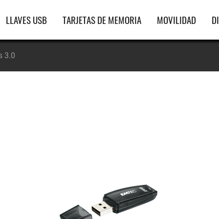
gación
LLAVES USB
TARJETAS DE MEMORIA
MOVILIDAD
D
ipal
s 3.0