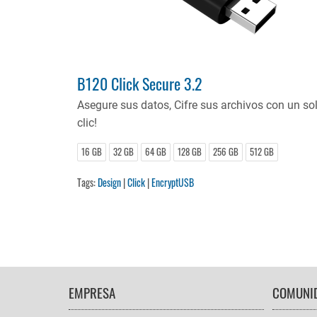
B120 Click Secure 3.2
Asegure sus datos, Cifre sus archivos con un so
clic!
16 GB
32 GB
64 GB
128 GB
256 GB
512 GB
Tags:
Design
|
Click
|
EncryptUSB
FOOTER
EMPRESA
COMUNI
NAVIGATION