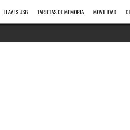
gación
LLAVES USB
TARJETAS DE MEMORIA
MOVILIDAD
D
ipal