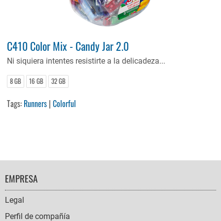
C410 Color Mix - Candy Jar 2.0
Ni siquiera intentes resistirte a la delicadeza...
8 GB
16 GB
32 GB
Tags:
Runners
|
Colorful
FOOTER
EMPRESA
NAVIGATION
Legal
Perfil de compañía