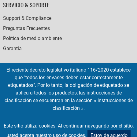
SERVICIO & SOPORTE
Support & Compliance
Preguntas Frecuentes
Política de medio ambiente
Garantía
El reciente decreto legislativo italiano 116/2020 establece
que "todos los envases deben estar correctamente
SOCIAL
etiquetados". Por lo tanto, la obligación de etiquetado se
ICONS
aplica a todos los productos; las instrucciones de
English
French
Deutsch
Italian
Español
clasificación se encuentran en la sección « Instrucciones de
clasificación ».
Copyright © 2026 EMTEC, All rights reserved.
EMTEC® IS A REGISTERED TRADEMARK OF THE DEXXON GROUP.
Este sitio utiliza cookies. Al continuar navegando por el sitio,
usted acepta nuestro uso de cookies.
Estoy de acuerdo