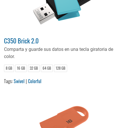
C350 Brick 2.0
Comparta y guarde sus datos en una tecla giratoria de
color.
8 GB
16 GB
32 GB
64 GB
128 GB
Tags:
Swivel
|
Colorful