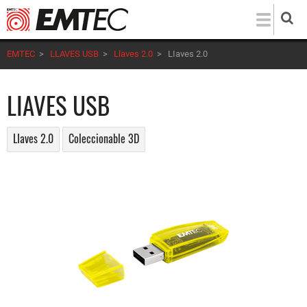
Pasar
al
contenido
EMTEC
>
LLAVES USB
>
Llaves 2.0
>
LIaves 2.0
principal
LIAVES USB
LIaves 2.0
Coleccionable 3D