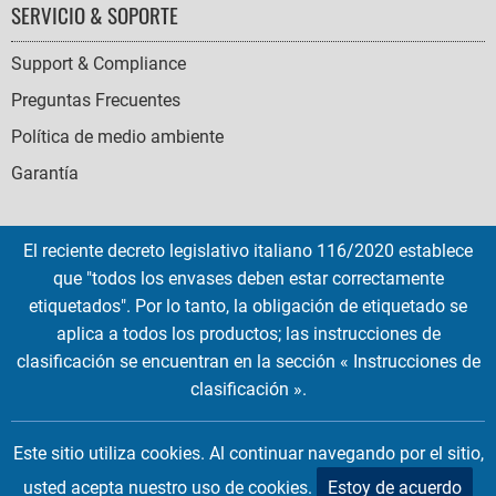
SERVICIO & SOPORTE
Support & Compliance
Preguntas Frecuentes
Política de medio ambiente
Garantía
El reciente decreto legislativo italiano 116/2020 establece
que "todos los envases deben estar correctamente
SOCIAL
etiquetados". Por lo tanto, la obligación de etiquetado se
ICONS
aplica a todos los productos; las instrucciones de
English
French
Deutsch
Italian
Español
clasificación se encuentran en la sección « Instrucciones de
clasificación ».
Copyright © 2026 EMTEC, All rights reserved.
EMTEC® IS A REGISTERED TRADEMARK OF THE DEXXON GROUP.
Este sitio utiliza cookies. Al continuar navegando por el sitio,
usted acepta nuestro uso de cookies.
Estoy de acuerdo