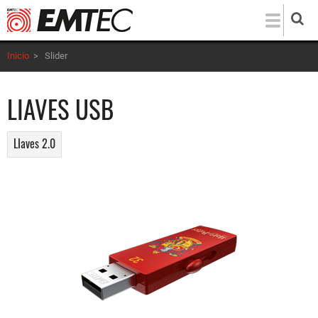
Pasar
al
contenido
Inicio
>
Slider
principal
LIAVES USB
LIaves 2.0