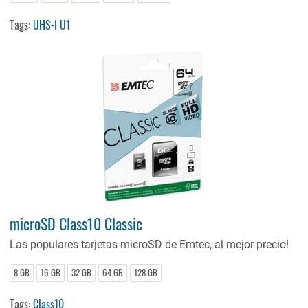
Tags:
UHS-I U1
microSD Class10 Classic
Las populares tarjetas microSD de Emtec, al mejor precio!
8 GB
16 GB
32 GB
64 GB
128 GB
Tags:
Class10