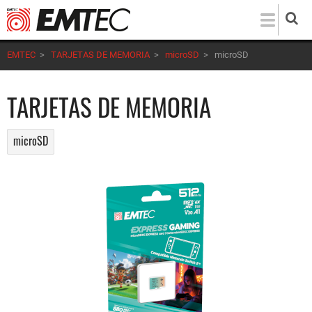
Pasar
al
contenido
EMTEC
>
TARJETAS DE MEMORIA
>
microSD
>
microSD
principal
TARJETAS DE MEMORIA
microSD