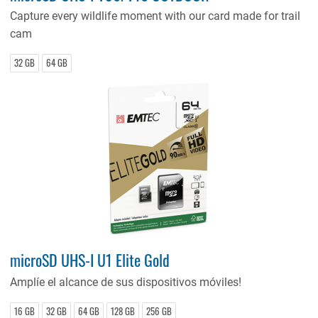
Capture every wildlife moment with our card made for trail
cam
32 GB
64 GB
microSD UHS-I U1 Elite Gold
Amplíe el alcance de sus dispositivos móviles!
16 GB
32 GB
64 GB
128 GB
256 GB