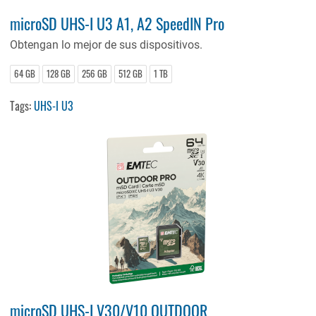
microSD UHS-I U3 A1, A2 SpeedIN Pro
Obtengan lo mejor de sus dispositivos.
64 GB
128 GB
256 GB
512 GB
1 TB
Tags:
UHS-I U3
microSD UHS-I V30/V10 OUTDOOR