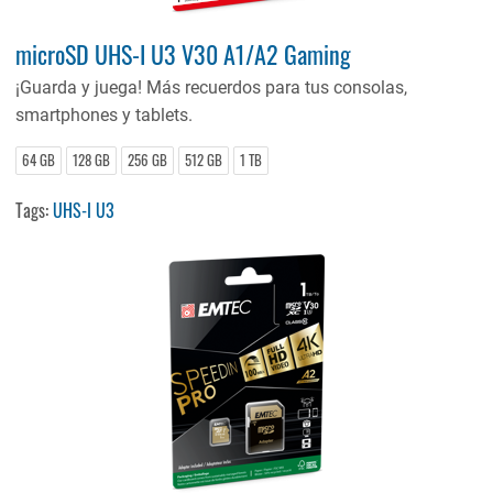
microSD UHS-I U3 V30 A1/A2 Gaming
¡Guarda y juega! Más recuerdos para tus consolas,
smartphones y tablets.
64 GB
128 GB
256 GB
512 GB
1 TB
Tags:
UHS-I U3