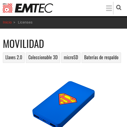
Pasar
al
contenido
Inicio
>
Licenses
principal
MOVILIDAD
LIaves 2.0
Coleccionable 3D
microSD
Baterías de respaldo