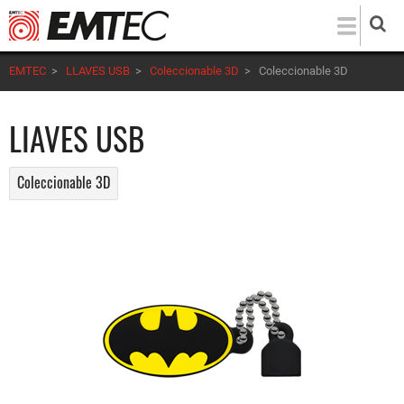
Pasar
al
contenido
EMTEC
>
LLAVES USB
>
Coleccionable 3D
>
Coleccionable 3D
principal
LIAVES USB
Coleccionable 3D