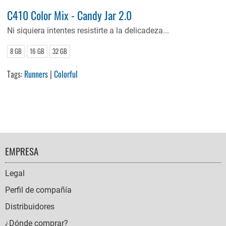
C410 Color Mix - Candy Jar 2.0
Ni siquiera intentes resistirte a la delicadeza...
8 GB
16 GB
32 GB
Tags:
Runners
|
Colorful
FOOTER
EMPRESA
NAVIGATION
Legal
Perfil de compañía
Distribuidores
¿Dónde comprar?