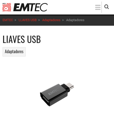
Pasar
al
contenido
EMTEC
>
LLAVES USB
>
Adaptadores
>
Adaptadores
principal
LIAVES USB
Adaptadores