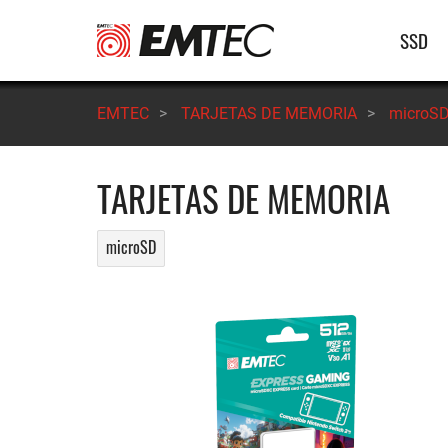
Pasar
Nave
SSD
al
contenido
princ
principal
EMTEC
>
TARJETAS DE MEMORIA
>
microS
TARJETAS DE MEMORIA
microSD