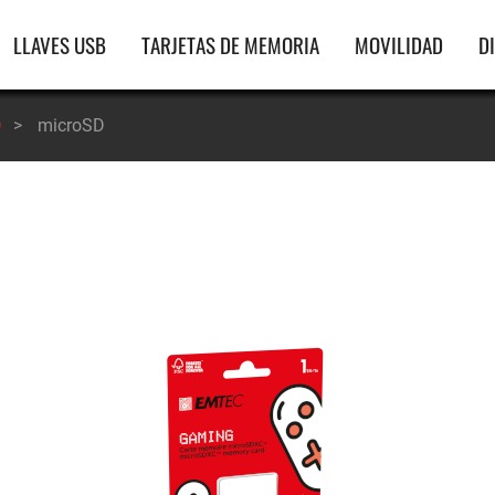
gación
LLAVES USB
TARJETAS DE MEMORIA
MOVILIDAD
D
ipal
D
>
microSD