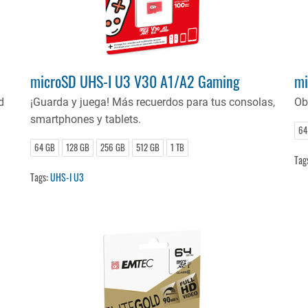
microSD UHS-I U3 V30 A1/A2 Gaming
mi
d
¡Guarda y juega! Más recuerdos para tus consolas,
Ob
smartphones y tablets.
64
64 GB
128 GB
256 GB
512 GB
1 TB
Tag
Tags:
UHS-I U3