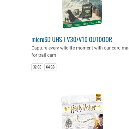
microSD UHS-I V30/V10 OUTDOOR
Capture every wildlife moment with our card ma
for trail cam
32 GB
64 GB