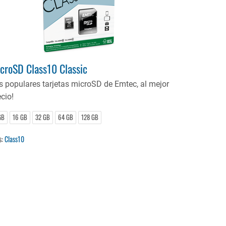
croSD Class10 Classic
s populares tarjetas microSD de Emtec, al mejor
cio!
GB
16 GB
32 GB
64 GB
128 GB
s:
Class10