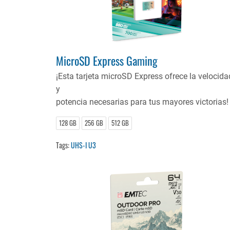
MicroSD Express Gaming
¡Esta tarjeta microSD Express ofrece la velocida
y
potencia necesarias para tus mayores victorias!
128 GB
256 GB
512 GB
Tags:
UHS-I U3