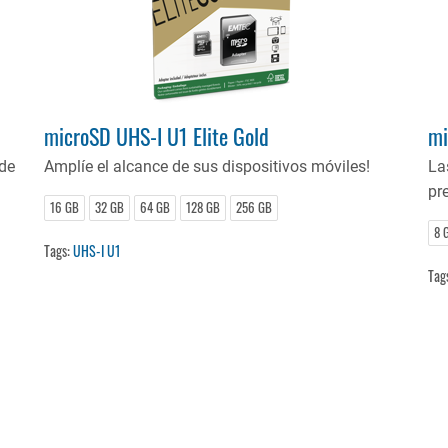
microSD UHS-I U1 Elite Gold
mi
de
Amplíe el alcance de sus dispositivos móviles!
La
pre
16 GB
32 GB
64 GB
128 GB
256 GB
8 
Tags:
UHS-I U1
Tag