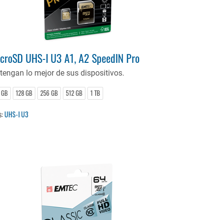
croSD UHS-I U3 A1, A2 SpeedIN Pro
tengan lo mejor de sus dispositivos.
 GB
128 GB
256 GB
512 GB
1 TB
s:
UHS-I U3