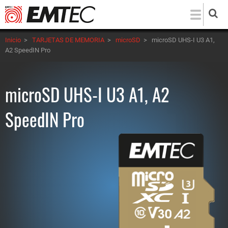
Pasar
al
contenido
Inicio
>
TARJETAS DE MEMORIA
>
microSD
>
microSD UHS-I U3 A1,
principal
A2 SpeedIN Pro
microSD UHS-I U3 A1, A2
SpeedIN Pro