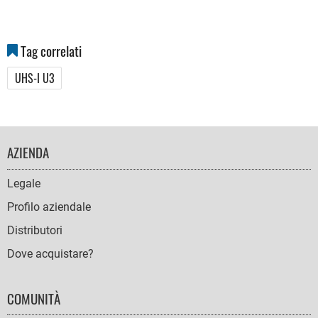
Tag correlati
UHS-I U3
FOOTER
AZIENDA
NAVIGATION
Legale
Profilo aziendale
Distributori
Dove acquistare?
COMUNITÀ