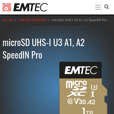
Aller
au
contenu
Accueil
>
CARTES MÉMOIRE
>
microSD UHS-I U3 A1, A2 SpeedIN Pro
principal
microSD UHS-I U3 A1, A2
SpeedIN Pro