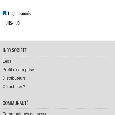
Tags associés
UHS-I U3
FOOTER
INFO SOCIÉTÉ
NAVIGATION
Légal
Profil d'entreprise
Distributeurs
Où acheter ?
COMMUNAUTÉ
Communiqués de presse