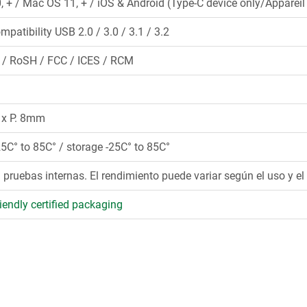
 + / Mac OS 11, + / iOS & Android (Type-C device only/Apparei
mpatibility USB 2.0 / 3.0 / 3.1 / 3.2
 / RoSH / FCC / ICES / RCM
9 x P. 8mm
25C° to 85C° / storage -25C° to 85C°
pruebas internas. El rendimiento puede variar según el uso y el 
iendly certified packaging