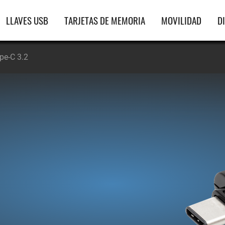
gación
LLAVES USB
TARJETAS DE MEMORIA
MOVILIDAD
D
ipal
pe-C 3.2