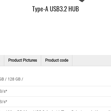
Type-A USB3.2 HUB
Product Pictures
Product code
GB
128 GB
B/s*
B/s*