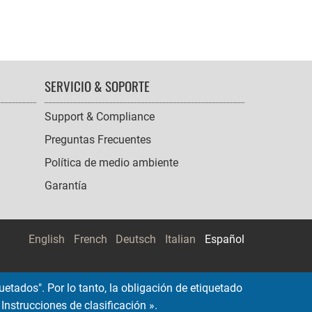
SERVICIO & SOPORTE
Support & Compliance
Preguntas Frecuentes
Política de medio ambiente
Garantía
English
French
Deutsch
Italian
Español
etados". Por lo tanto, la obligación de etiquetado
Instrucciones de clasificación ».