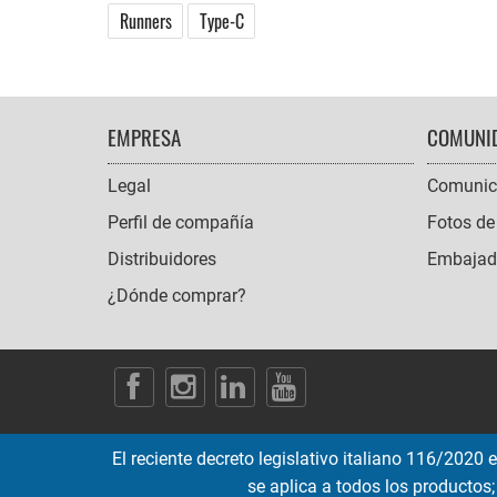
Runners
Type-C
FOOTER
EMPRESA
COMUNI
NAVIGATION
Legal
Comunic
Perfil de compañía
Fotos de
Distribuidores
Embajado
¿Dónde comprar?
SOCIAL
ICONS
El reciente decreto legislativo italiano 116/2020
se aplica a todos los productos;