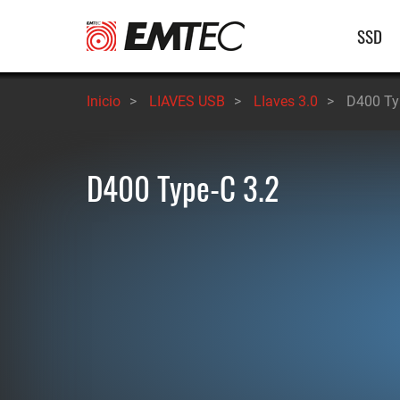
Pasar
Nave
SSD
al
contenido
princ
principal
Inicio
>
LIAVES USB
>
LIaves 3.0
>
D400 Ty
D400 Type-C 3.2