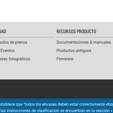
DAD
RECURSOS PRODUCTO
ados de prensa
Documentaciones & manuales
 Eventos
Productos antiguos
res fotográficos
Firmware
 establece que "todos los envases deben estar correctamente etiqu
 las instrucciones de clasificación se encuentran en la sección « 
Copyright © 2026 EMTEC, All rights reserved.