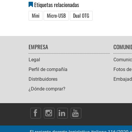
Etiquetas relacionadas
Mini
Micro-USB
Dual OTG
FOOTER
EMPRESA
COMUNI
NAVIGATION
Legal
Comunic
Perfil de compañía
Fotos de
Distribuidores
Embajado
¿Dónde comprar?
SOCIAL
ICONS