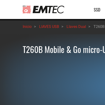
Pasar
Nave
SSD
al
contenido
princ
principal
Inicio
>
LIAVES USB
>
LIaves Dual
>
T260B 
T260B Mobile & Go micro-