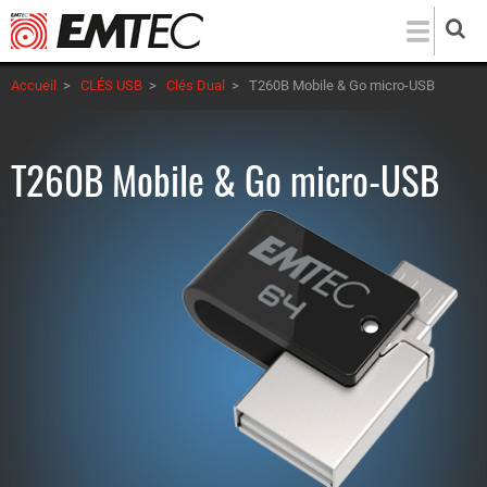
Aller
au
contenu
Accueil
>
CLÉS USB
>
Clés Dual
>
T260B Mobile & Go micro-USB
principal
T260B Mobile & Go micro-USB