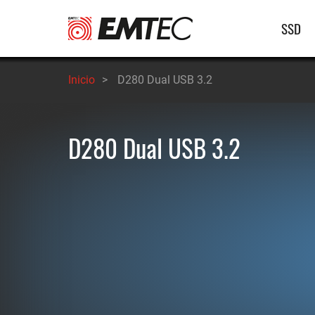
Pasar
Nave
SSD
al
contenido
princ
principal
Inicio
>
D280 Dual USB 3.2
D280 Dual USB 3.2