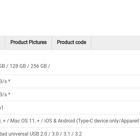
Product Pictures
Product code
GB
128 GB
256 GB
B/s *
B/s *
n1
 + / Mac OS 11, + / iOS & Android (Type-C device only/Apparei
ad universal USB 2.0 / 3.0 / 3.1 / 3.2