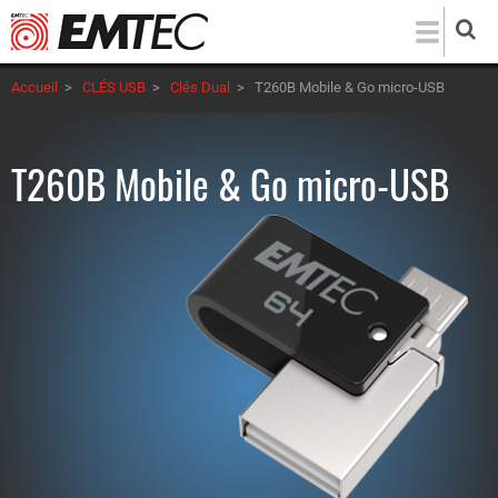
Aller
au
contenu
Accueil
>
CLÉS USB
>
Clés Dual
>
T260B Mobile & Go micro-USB
principal
T260B Mobile & Go micro-USB