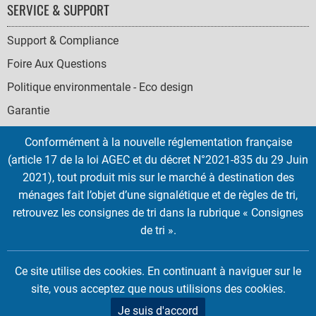
SERVICE & SUPPORT
Support & Compliance
Foire Aux Questions
Politique environmentale - Eco design
Garantie
Conformément à la nouvelle réglementation française
(article 17 de la loi AGEC et du décret N°2021-835 du 29 Juin
2021), tout produit mis sur le marché à destination des
SOCIAL
ménages fait l’objet d’une signalétique et de règles de tri,
ICONS
retrouvez les consignes de tri dans la rubrique « Consignes
English
French
Deutsch
Italian
Español
de tri ».
Copyright © 2026 EMTEC, All rights reserved.
Ce site utilise des cookies. En continuant à naviguer sur le
EMTEC® IS A REGISTERED TRADEMARK OF THE DEXXON GROUP.
site, vous acceptez que nous utilisions des cookies.
Je suis d'accord