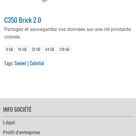
C350 Brick 2.0
Partagez et sauvegardez vos données sur une clé pivotante
colorée.
8 GB
16 GB
32 GB
64 GB
128 GB
Tags:
Swivel
|
Colorful
FOOTER
INFO SOCIÉTÉ
NAVIGATION
Légal
Profil d'entreprise