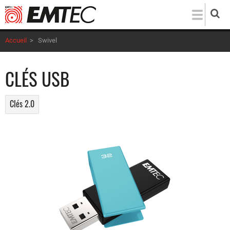
Aller
au
contenu
Accueil
>
Swivel
principal
CLÉS USB
Clés 2.0